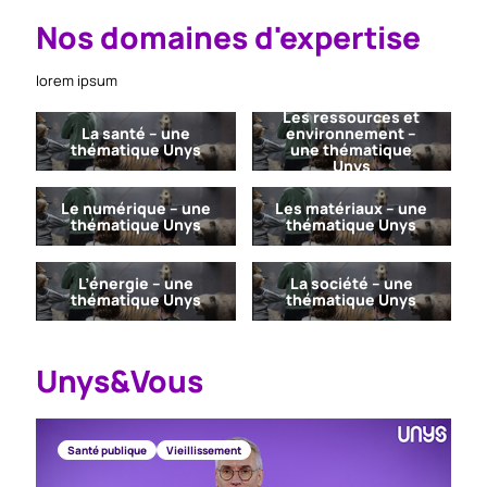
Nos domaines d'expertise
lorem ipsum
Les ressources et
La santé – une
environnement –
thématique Unys
une thématique
Unys
Le numérique – une
Les matériaux – une
thématique Unys
thématique Unys
L’énergie – une
La société – une
thématique Unys
thématique Unys
Unys&Vous
Santé publique
Vieillissement