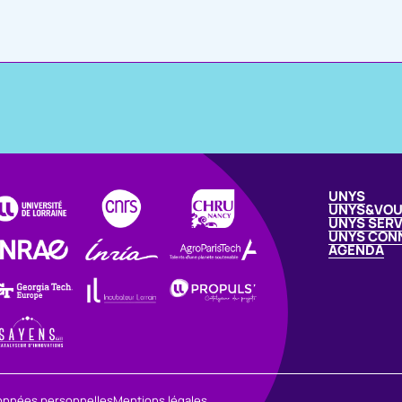
UNYS
UNYS&VO
UNYS SERV
UNYS CON
AGENDA
onnées personnelles
Mentions légales