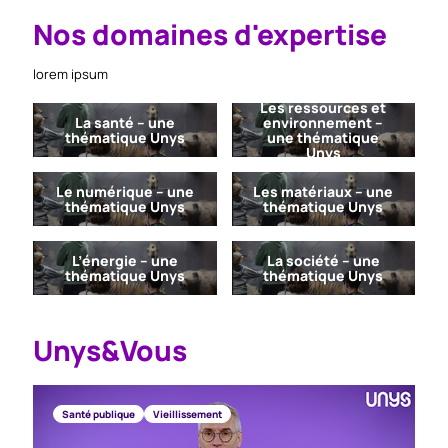
Nos domaines d'expertise
lorem ipsum
Les ressources et
La santé – une
environnement –
thématique Unys
une thématique
Unys
Le numérique – une
Les matériaux – une
thématique Unys
thématique Unys
L’énergie – une
La société – une
thématique Unys
thématique Unys
Unys&Vous
Santé publique
Vieillissement