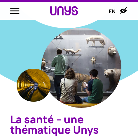
EN
La santé – une
thématique Unys