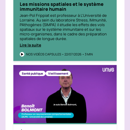
Les missions spatiales et le système
immunitaire humain
Jean-Pol Frippiat est professeur à L'Université de
Lorraine. Au sein du laboratoire Stress, IMmunité,
PAthogènes (SIMPA) il étudie les effets des vols
spatiaux sur le système immunitaire et sur les
micro-organismes, dans le cadre des préparation
spatiales de longue durée.
Lire la suite
NOS VIDÉOS CAPSULES • 22/07/2026 • 3 MIN
Santé publique
Vieillissement