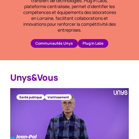
transfert de technologies.
Plug in Labs
,
plateforme centralisée, permet d’identifier les
compétences et équipements des laboratoires
en Lorraine, facilitant collaborations et
innovations pour renforcer la compétitivité des
entreprises.
Communautés Unys
Plug in Labs
Unys&Vous
Santé publique
Vieillissement