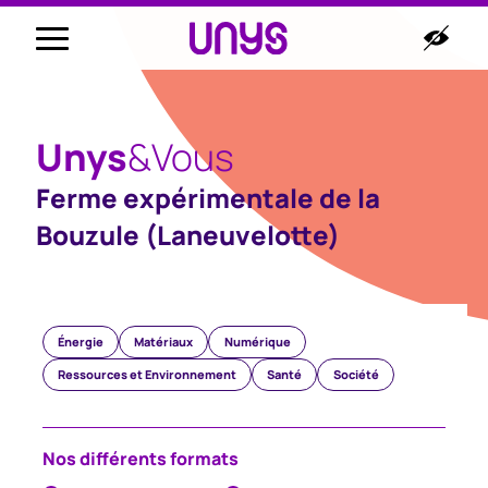
Unys
&Vous
Ferme expérimentale de la
Bouzule (Laneuvelotte)
Nos médias
Énergie
Matériaux
Numérique
Ressources et Environnement
Santé
Société
Nos différents formats