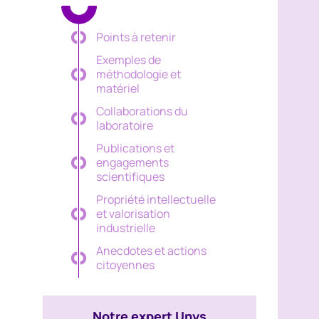
Liste des chapi
Points à retenir
Exemples de
méthodologie et
matériel
Collaborations du
laboratoire
Publications et
engagements
scientifiques
Propriété intellectuelle
et valorisation
industrielle
Anecdotes et actions
citoyennes
Notre expert Unys