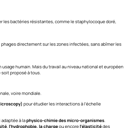
er les bactéries résistantes, comme le staphylocoque doré,
s phages directement sur les zones infectées, sans abîmer les
n usage humain. Mais du travail au niveau national et européen
 soit proposé à tous.
onale, voire mondiale.
Microscopy)
pour étudier les interactions à l’échelle
 adaptée à la
physico-chimie des micro-organismes
.
sité
,
l’hydrophobie, la charge
ou encore
l’élasticité
des