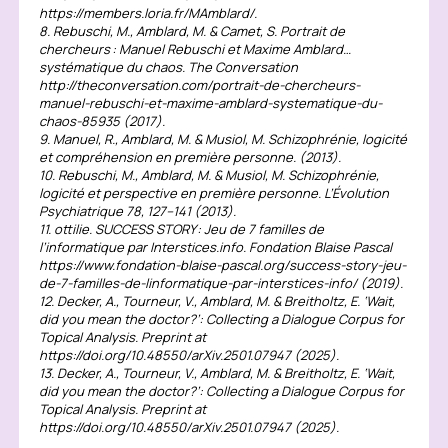
https://members.loria.fr/MAmblard/.
8. Rebuschi, M., Amblard, M. & Camet, S. Portrait de
chercheurs : Manuel Rebuschi et Maxime Amblard…
systématique du chaos. The Conversation
http://theconversation.com/portrait-de-chercheurs-
manuel-rebuschi-et-maxime-amblard-systematique-du-
chaos-85935 (2017).
9. Manuel, R., Amblard, M. & Musiol, M. Schizophrénie, logicité
et compréhension en première personne. (2013).
10. Rebuschi, M., Amblard, M. & Musiol, M. Schizophrénie,
logicité et perspective en première personne. L’Évolution
Psychiatrique 78, 127–141 (2013).
11. ottilie. SUCCESS STORY : Jeu de 7 familles de
l’informatique par Interstices.info. Fondation Blaise Pascal
https://www.fondation-blaise-pascal.org/success-story-jeu-
de-7-familles-de-linformatique-par-interstices-info/ (2019).
12. Decker, A., Tourneur, V., Amblard, M. & Breitholtz, E. ‘Wait,
did you mean the doctor?’: Collecting a Dialogue Corpus for
Topical Analysis. Preprint at
https://doi.org/10.48550/arXiv.2501.07947 (2025).
13. Decker, A., Tourneur, V., Amblard, M. & Breitholtz, E. ‘Wait,
did you mean the doctor?’: Collecting a Dialogue Corpus for
Topical Analysis. Preprint at
https://doi.org/10.48550/arXiv.2501.07947 (2025).