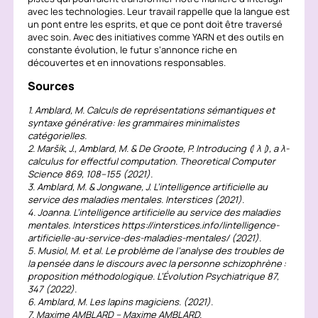
avec les technologies. Leur travail rappelle que la langue est
un pont entre les esprits, et que ce pont doit être traversé
avec soin. Avec des initiatives comme YARN et des outils en
constante évolution, le futur s’annonce riche en
découvertes et en innovations responsables.
Sources
1. Amblard, M. Calculs de représentations sémantiques et
syntaxe générative: les grammaires minimalistes
catégorielles.
2. Maršík, J., Amblard, M. & De Groote, P. Introducing ⦇ λ ⦈, a λ-
calculus for effectful computation. Theoretical Computer
Science 869, 108–155 (2021).
3. Amblard, M. & Jongwane, J. L’intelligence artificielle au
service des maladies mentales. Interstices (2021).
4. Joanna. L’intelligence artificielle au service des maladies
mentales. Interstices https://interstices.info/lintelligence-
artificielle-au-service-des-maladies-mentales/ (2021).
5. Musiol, M. et al. Le problème de l’analyse des troubles de
la pensée dans le discours avec la personne schizophrène :
proposition méthodologique. L’Évolution Psychiatrique 87,
347 (2022).
6. Amblard, M. Les lapins magiciens. (2021).
7. Maxime AMBLARD – Maxime AMBLARD.