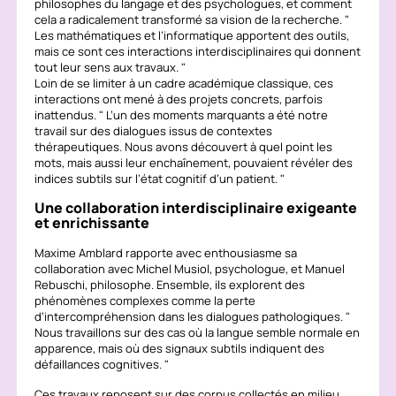
philosophes du langage et des psychologues, et comment
cela a radicalement transformé sa vision de la recherche.
Les mathématiques et l’informatique apportent des outils,
mais ce sont ces interactions interdisciplinaires qui donnent
tout leur sens aux travaux.
Loin de se limiter à un cadre académique classique, ces
interactions ont mené à des projets concrets, parfois
inattendus.
L’un des moments marquants a été notre
travail sur des dialogues issus de contextes
thérapeutiques. Nous avons découvert à quel point les
mots, mais aussi leur enchaînement, pouvaient révéler des
indices subtils sur l’état cognitif d’un patient.
Une collaboration interdisciplinaire exigeante
et enrichissante
Maxime Amblard rapporte avec enthousiasme sa
collaboration avec Michel Musiol, psychologue, et Manuel
Rebuschi, philosophe. Ensemble, ils explorent des
phénomènes complexes comme la perte
d’intercompréhension dans les dialogues pathologiques.
Nous travaillons sur des cas où la langue semble normale en
apparence, mais où des signaux subtils indiquent des
défaillances cognitives.
Ces travaux reposent sur des corpus collectés en milieu