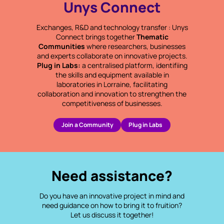
Unys Connect
Exchanges, R&D and technology transfer : Unys
Connect brings together
Thematic
Communities
where researchers, businesses
and experts collaborate on innovative projects.
Plug in Labs:
a centralised platform, identifiing
the skills and equipment available in
laboratories in Lorraine, facilitating
collaboration and innovation to strengthen the
competitiveness of businesses.
Join a Community
Plug in Labs
Need assistance?
Do you have an innovative project in mind and
need guidance on how to bring it to fruition?
Let us discuss it together!