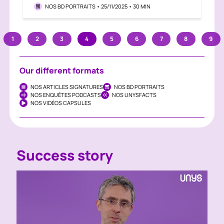
NOS BD PORTRAITS • 25/11/2025 • 30 MIN
1
2
3
4
5
6
7
8
9
Our different formats
NOS ARTICLES SIGNATURES
NOS BD PORTRAITS
NOS ENQUÊTES PODCASTS
NOS UNYSFACTS
NOS VIDÉOS CAPSULES
Success story